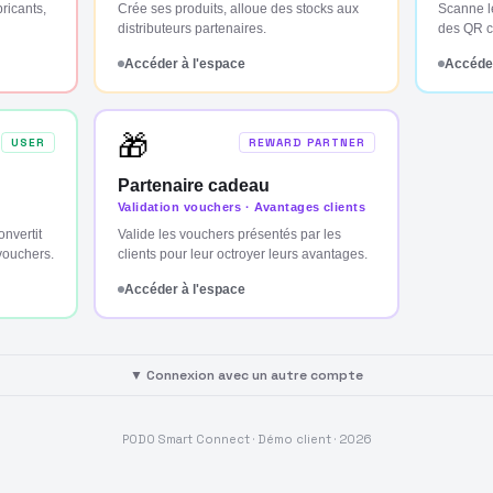
bricants,
Crée ses produits, alloue des stocks aux
Scanne l
distributeurs partenaires.
des QR co
Accéder à l'espace
Accéder
🎁
USER
REWARD PARTNER
Partenaire cadeau
Validation vouchers · Avantages clients
nvertit
Valide les vouchers présentés par les
vouchers.
clients pour leur octroyer leurs avantages.
Accéder à l'espace
▼ Connexion avec un autre compte
PODO Smart Connect · Démo client ·
2026