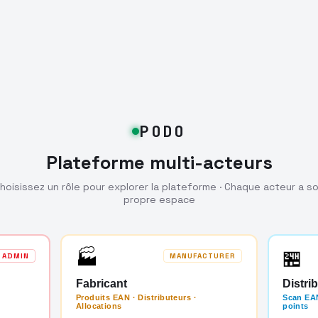
PODO
Plateforme multi-acteurs
hoisissez un rôle pour explorer la plateforme · Chaque acteur a s
propre espace
🏭
🏪
ADMIN
MANUFACTURER
Fabricant
Distri
Produits EAN · Distributeurs ·
Scan EAN
Allocations
points