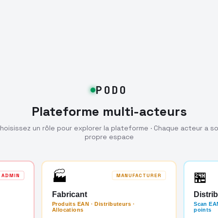
PODO
Plateforme multi-acteurs
hoisissez un rôle pour explorer la plateforme · Chaque acteur a s
propre espace
🏭
🏪
ADMIN
MANUFACTURER
Fabricant
Distri
Produits EAN · Distributeurs ·
Scan EAN
Allocations
points