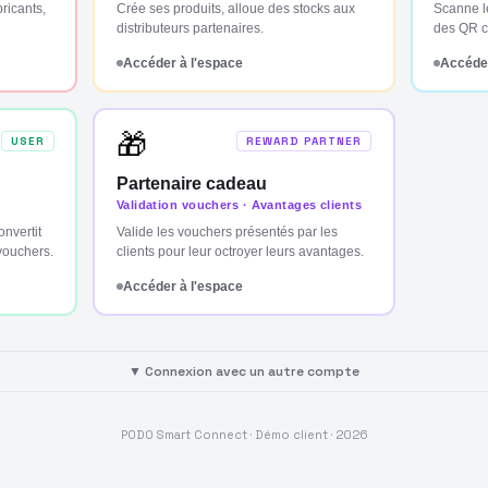
bricants,
Crée ses produits, alloue des stocks aux
Scanne l
distributeurs partenaires.
des QR co
Accéder à l'espace
Accéder
🎁
USER
REWARD PARTNER
Partenaire cadeau
Validation vouchers · Avantages clients
nvertit
Valide les vouchers présentés par les
vouchers.
clients pour leur octroyer leurs avantages.
Accéder à l'espace
▼ Connexion avec un autre compte
PODO Smart Connect · Démo client ·
2026