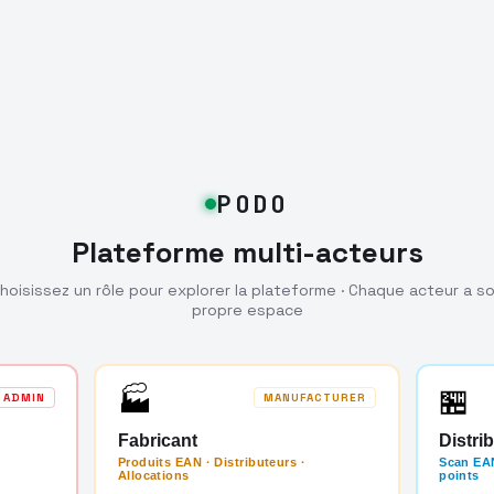
PODO
Plateforme multi-acteurs
hoisissez un rôle pour explorer la plateforme · Chaque acteur a s
propre espace
🏭
🏪
ADMIN
MANUFACTURER
Fabricant
Distri
Produits EAN · Distributeurs ·
Scan EAN
Allocations
points