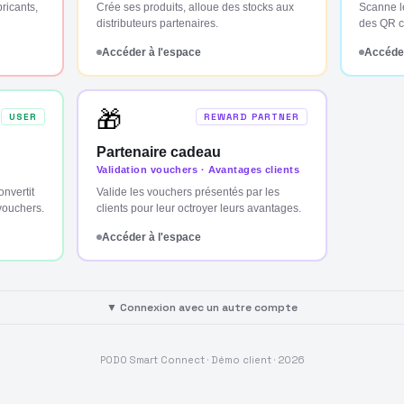
bricants,
Crée ses produits, alloue des stocks aux
Scanne l
distributeurs partenaires.
des QR co
Accéder à l'espace
Accéder
🎁
USER
REWARD PARTNER
Partenaire cadeau
Validation vouchers · Avantages clients
nvertit
Valide les vouchers présentés par les
vouchers.
clients pour leur octroyer leurs avantages.
Accéder à l'espace
▼ Connexion avec un autre compte
PODO Smart Connect · Démo client ·
2026