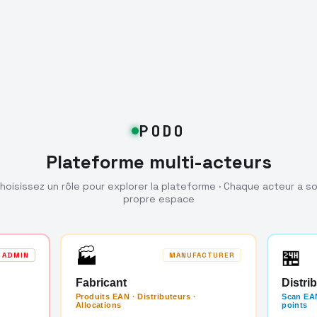
PODO
Plateforme multi-acteurs
hoisissez un rôle pour explorer la plateforme · Chaque acteur a s
propre espace
🏭
🏪
ADMIN
MANUFACTURER
Fabricant
Distri
Produits EAN · Distributeurs ·
Scan EAN
Allocations
points