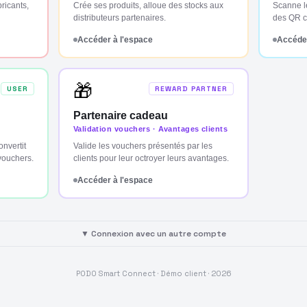
bricants,
Crée ses produits, alloue des stocks aux
Scanne l
distributeurs partenaires.
des QR co
Accéder à l'espace
Accéder
🎁
USER
REWARD PARTNER
Partenaire cadeau
Validation vouchers · Avantages clients
nvertit
Valide les vouchers présentés par les
vouchers.
clients pour leur octroyer leurs avantages.
Accéder à l'espace
▼ Connexion avec un autre compte
PODO Smart Connect · Démo client ·
2026