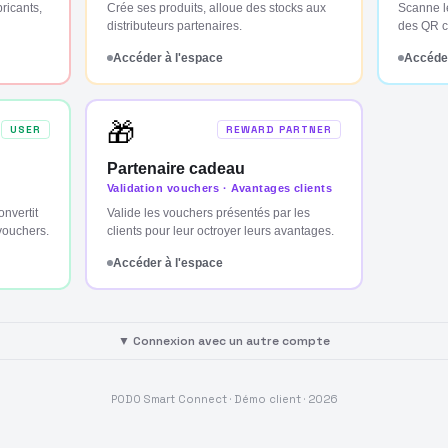
bricants,
Crée ses produits, alloue des stocks aux
Scanne l
distributeurs partenaires.
des QR co
Accéder à l'espace
Accéder
🎁
USER
REWARD PARTNER
Partenaire cadeau
Validation vouchers · Avantages clients
nvertit
Valide les vouchers présentés par les
vouchers.
clients pour leur octroyer leurs avantages.
Accéder à l'espace
▼ Connexion avec un autre compte
PODO Smart Connect · Démo client ·
2026