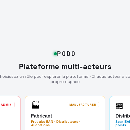
PODO
Plateforme multi-acteurs
hoisissez un rôle pour explorer la plateforme · Chaque acteur a s
propre espace
🏭
🏪
ADMIN
MANUFACTURER
Fabricant
Distri
Produits EAN · Distributeurs ·
Scan EAN
Allocations
points